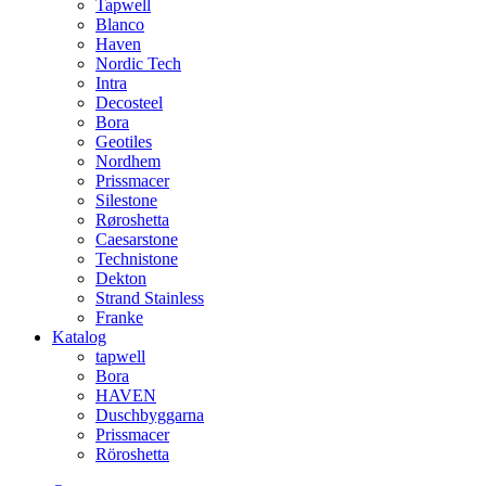
Tapwell
Blanco
Haven
Nordic Tech
Intra
Decosteel
Bora
Geotiles
Nordhem
Prissmacer
Silestone
Røroshetta
Caesarstone
Technistone
Dekton
Strand Stainless
Franke
Katalog
tapwell
Bora
HAVEN
Duschbyggarna
Prissmacer
Röroshetta