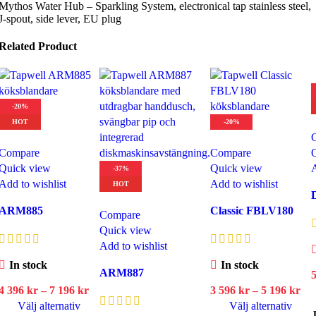
Mythos Water Hub – Sparkling System, electronical tap stainless steel,
J-spout, side lever, EU plug
Related Product
-20%
HOT
-20%
Compare
Compare
Quick view
Quick view
A
-37%
Add to wishlist
Add to wishlist
HOT
ARM885
Classic FBLV180
Compare
Quick view
Add to wishlist
In stock
In stock
ARM887
Prisintervall:
Pri
4 396
kr
–
7 196
kr
3 596
kr
–
5 196
kr
4
3
Välj alternativ
Välj alternativ