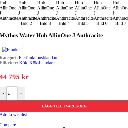
Mythos Water Hub AllinOne J Anthracite
Kategori:
Flerfunktionsblandare
Etiketter:
Kök
,
Köksblandare
44 795
kr
Mythos Water Hub AllinOne J Anthracite mängd
-
+
LÄGG TILL I VARUKORG
Add to wishlist
Compare