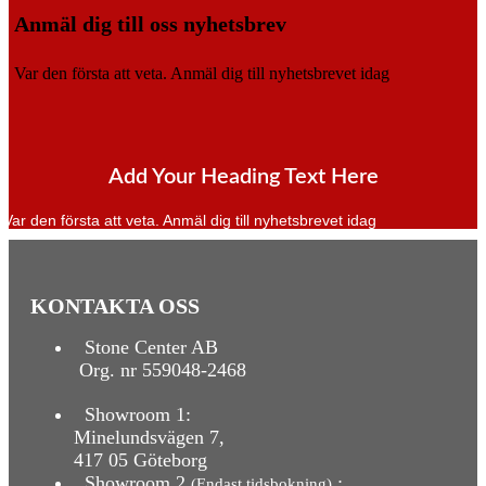
Anmäl dig till oss nyhetsbrev
Var den första att veta.
Anmäl dig till nyhetsbrevet idag
Add Your Heading Text Here
Var den första att veta. Anmäl dig till nyhetsbrevet idag
KONTAKTA OSS
Stone Center AB
Org. nr 559048-2468
Showroom 1:
Minelundsvägen
7,
417 05 Göteborg
Showroom 2
:
(Endast tidsbokning)