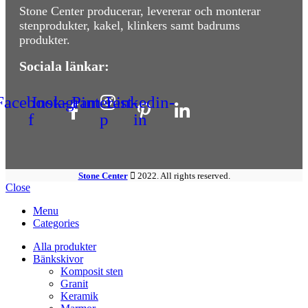
Stone Center producerar, levererar och monterar
stenprodukter, kakel, klinkers samt badrums
produkter.
Sociala länkar:
Facebook-
Instagram
Pinterest-
Linkedin-
f
p
in
Stone Center
2022. All rights reserved.
Close
Menu
Categories
Alla produkter
Bänkskivor
Komposit sten
Granit
Keramik