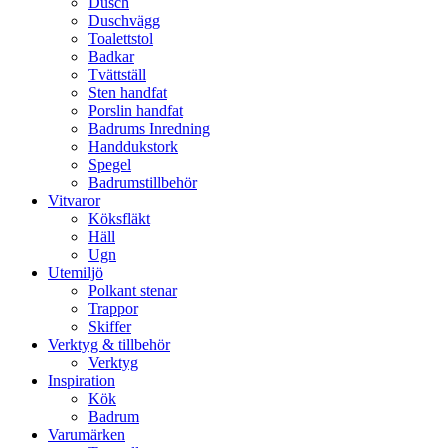
Dusch
Duschvägg
Toalettstol
Badkar
Tvättställ
Sten handfat
Porslin handfat
Badrums Inredning
Handdukstork​
Spegel
Badrumstillbehör
Vitvaror
Köksfläkt
Häll
Ugn
Utemiljö
Polkant stenar
Trappor
Skiffer
Verktyg & tillbehör
Verktyg
Inspiration
Kök
Badrum
Varumärken