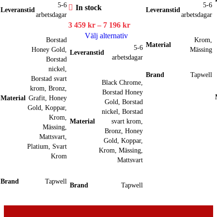
Den
396 kr
Den
596
h
5-6
5-6
In stock
Leveranstid
Leveranstid
här
till
här
till
p
arbetsdagar
arbetsdagar
produkten
7
Prisintervall:
produkten
5
h
3 459
kr
–
7 196
kr
har
196 kr
3
har
196
f
Välj alternativ
Borstad
Krom
,
Material
flera
Den
459 kr
flera
v
5-6
Honey Gold
,
Mässing
Leveranstid
varianter.
här
till
varianter.
arbetsdagar
Borstad
De
produkten
7
De
o
nickel
,
Brand
Tapwell
olika
har
196 kr
olika
a
Borstad svart
Black Chrome
,
alternativen
krom
,
Bronz
,
flera
alternativen
k
Borstad Honey
Material
Grafit
,
Honey
kan
varianter.
kan
v
Gold
,
Borstad
Gold
,
Koppar
,
väljas
De
väljas
p
nickel
,
Borstad
Krom
,
på
olika
på
p
Material
svart krom
,
Mässing
,
produktsidan
alternativen
Bronz
,
Honey
produktsidan
Mattsvart
,
Gold
,
Koppar
,
kan
Platium
,
Svart
Krom
,
Mässing
,
väljas
Krom
Mattsvart
på
produktsidan
Brand
Tapwell
Brand
Tapwell