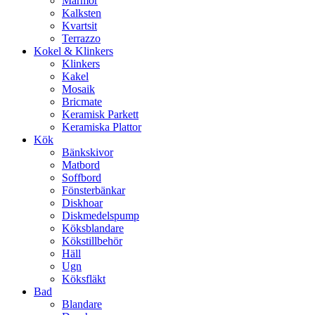
Marmor
Kalksten
Kvartsit
Terrazzo
Kokel & Klinkers
Klinkers
Kakel
Mosaik
Bricmate
Keramisk Parkett
Keramiska Plattor
Kök
Bänkskivor
Matbord
Soffbord
Fönsterbänkar
Diskhoar
Diskmedelspump
Köksblandare
Kökstillbehör
Häll
Ugn
Köksfläkt
Bad
Blandare