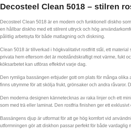
Decosteel Clean 5018 – stilren ro
Decosteel Clean 5018 är en modern och funktionell diskho som k
en hållbar diskho med ett stilrent uttryck och hög användarkomf
pålitlig arbetsyta för både matlagning och diskning.
Clean 5018 är tillverkad i högkvalitativt rostfritt stål, ett mate
privata hem eftersom det är motståndskraftigt mot värme, fukt och
köksarbetet kan utföras effektivt varje dag.
Den rymliga bassängen erbjuder gott om plats för många olika ar
finns utrymme för att skölja frukt, grönsaker och andra råvaror. 
Den moderna designen kännetecknas av raka linjer och ett minim
som med trä eller laminat. Den rostfria finishen ger ett exklusi
Bassängens djup är utformat för att ge hög komfort vid användn
utformningen gör att diskhon passar perfekt för både vardagli