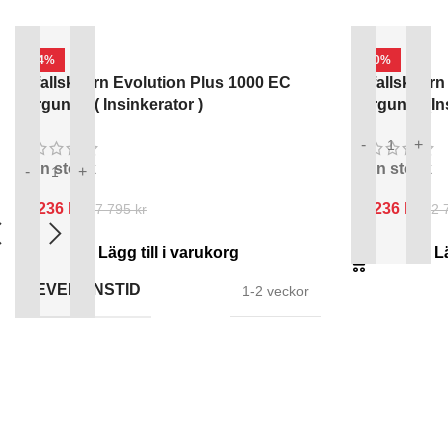
-14%
-20%
Avfallskvarn Evolution Plus 1000 EC
Avfallskvar
burgundy ( Insinkerator )
burgundy(Ins
-
+
In stock
In stock
-
+
15 236
kr
10 236
kr
17 795
kr
12 
Lägg till i varukorg
Lä
LEVERANSTID
1-2 veckor