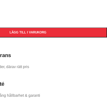
LÄGG TILL I VARUKORG
rans​
r, därav rätt pris
té
ång hållbarhet & garanti