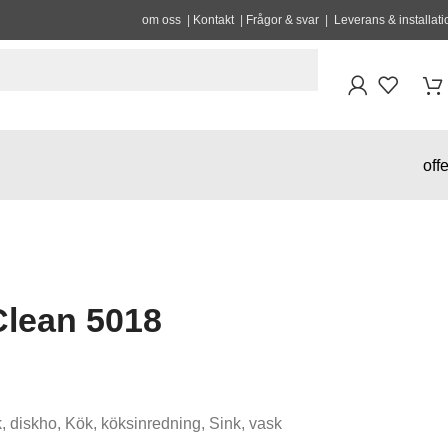
om oss
|
Kontakt
|
Frågor & svar
|
Leverans & installati
offe
Clean 5018
k
,
diskho
,
Kök
,
köksinredning
,
Sink
,
vask