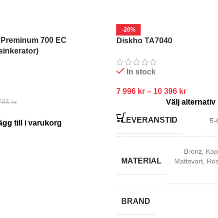
-20%
n Preminum 700 EC
Diskho TA7040
inkerator)
In stock
7 996
kr
–
10 396
kr
Välj alternativ
795
kr
LEVERANSTID
5-
gg till i varukorg
Bronz
,
Kop
MATERIAL
Mattsvart
,
Rost
BRAND