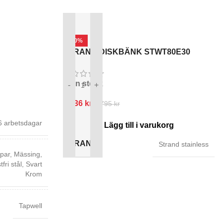
-20%
STRAND DISKBÄNK STWT80E30
In stock
-
+
7 036
kr
8 795
kr
6 arbetsdagar
Lägg till i varukorg
BRAND
Strand stainless
par
,
Mässing
,
fri stål
,
Svart
Krom
Tapwell