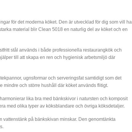
gar för det moderna köket. Den är utvecklad för dig som vill ha
tarka material blir Clean 5018 en naturlig del av köket och en
Rostfritt stål används i både professionella restaurangkök och
jälper till att skapa en ren och hygienisk arbetsmiljö där
 stekpannor, ugnsformar och serveringsfat samtidigt som det
e mindre och större hushåll där köket används flitigt.
 harmonierar lika bra med bänkskivor i natursten och komposit
inera med olika typer av köksblandare och övriga köksdetaljer.
 som vattenstänk på bänkskivan minskar. Den genomtänkta
s.