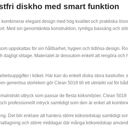
stfri diskho med smart funktion
ombinerar elegant design med hög kvalitet och praktiska lösnin
ort. Med sin genomtänkta konstruktion, rymliga bassäng och slits
rial som uppskattas för sin hållbarhet, hygien och tidlösa design. 
 dagligt slitage. Materialet är dessutom enkelt att rengöra och h
betsuppgifter i köket. Här kan du enkelt diska stora kastruller,
Den generösa storleken gör Clean 5018 till ett utmärkt val för båd
alistiskt uttryck som passar de flesta köksmiljöer. Clean 5018
vt och professionellt intryck samtidigt som den är enkel att komb
ing. Det blir enklare att hantera större köksredskap samtidigt
g matlagning och större middagar där många köksredskap använd