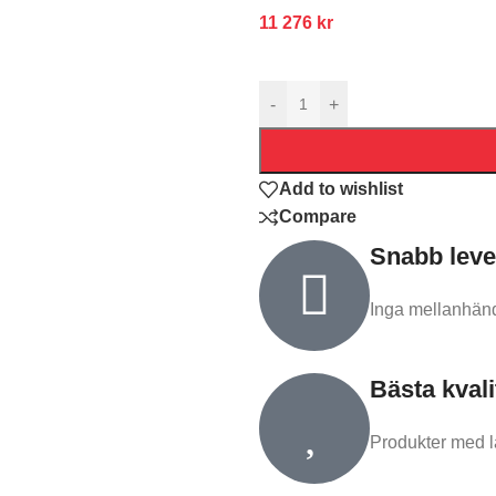
11 276
kr
-
+
Add to wishlist
Compare
Snabb leve
Inga mellanhände
Bästa kvali
Produkter med l