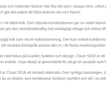
s och matrester fastnar inte lika lätt som i skarpa hörn, vilket
och gör det enkelt att hålla diskhon ren och fräsch.
 i ett aktivt kök. Den robusta konstruktionen ger en stabil känsl
t gör den motståndskraftig mot vardagligt slitage och bidrar till
ybyggt kök som vid en köksrenovering. Den kan enkelt kombineras
 sitt neutrala formspråk passar den in i de flesta inredningsstilar.
r med fokus på kvalitet, funktion och design. Clean 5018 är ett
n estetik. Varje detalj är genomtänkt för att ge en produkt som 
 är Clean 5018 ett utmärkt alternativ. Den rymliga bassängen, d
u en diskho som kombinerar funktion, komfort och stil i en tidl