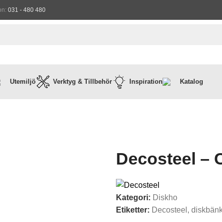
on:
031 - 480 480
Utemiljö
Verktyg & Tillbehör
Inspiration
Katalog
Decosteel – 
Kategori:
Diskho
Etiketter:
Decosteel
,
diskbän