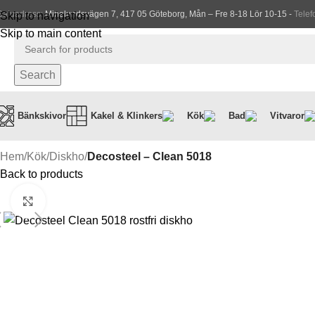
Gatuadress:
Minelundsvägen 7, 417 05 Göteborg, Mån – Fre 8-18 Lör 10-15 -
Telef
Skip to navigation
Skip to main content
Search
Bänkskivor
Kakel & Klinkers
Kök
Bad
Vitvaror
Hem
/
Kök
/
Diskho
/
Decosteel – Clean 5018
Back to products
Click to enlarge