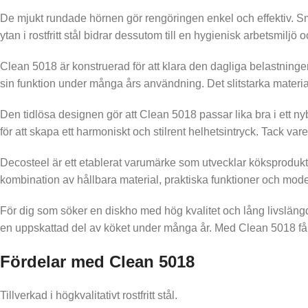
De mjukt rundade hörnen gör rengöringen enkel och effektiv. Smut
ytan i rostfritt stål bidrar dessutom till en hygienisk arbetsmiljö 
Clean 5018 är konstruerad för att klara den dagliga belastningen
sin funktion under många års användning. Det slitstarka materiale
Den tidlösa designen gör att Clean 5018 passar lika bra i ett n
för att skapa ett harmoniskt och stilrent helhetsintryck. Tack vare
Decosteel är ett etablerat varumärke som utvecklar köksprodukte
kombination av hållbara material, praktiska funktioner och moder
För dig som söker en diskho med hög kvalitet och lång livslängd
en uppskattad del av köket under många år. Med Clean 5018 får d
Fördelar med Clean 5018
Tillverkad i högkvalitativt rostfritt stål.