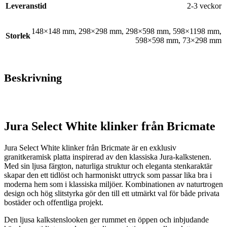
Leveranstid
2-3 veckor
148×148 mm
,
298×298 mm
,
298×598 mm
,
598×1198 mm
,
Storlek
598×598 mm
,
73×298 mm
Beskrivning
Jura Select White klinker från Bricmate
Jura Select White klinker från Bricmate är en exklusiv
granitkeramisk platta inspirerad av den klassiska Jura-kalkstenen.
Med sin ljusa färgton, naturliga struktur och eleganta stenkaraktär
skapar den ett tidlöst och harmoniskt uttryck som passar lika bra i
moderna hem som i klassiska miljöer. Kombinationen av naturtrogen
design och hög slitstyrka gör den till ett utmärkt val för både privata
bostäder och offentliga projekt.
Den ljusa kalkstenslooken ger rummet en öppen och inbjudande