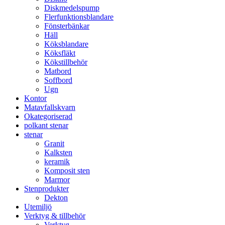
Diskmedelspump
Flerfunktionsblandare
Fönsterbänkar
Häll
Köksblandare
Köksfläkt​
Kökstillbehör
Matbord
Soffbord
Ugn​
Kontor
Matavfallskvarn
Okategoriserad
polkant stenar
stenar
Granit
Kalksten
keramik
Komposit sten
Marmor
Stenprodukter
Dekton
Utemiljö
Verktyg & tillbehör
Verktyg