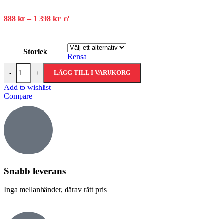
888
kr
–
1 398
kr
㎡
Storlek
Rensa
LÄGG TILL I VARUKORG
-
+
Add to wishlist
Compare
Snabb leverans​
Inga mellanhänder, därav rätt pris