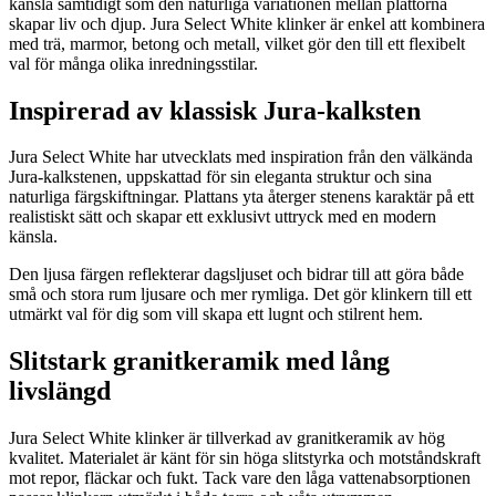
känsla samtidigt som den naturliga variationen mellan plattorna
skapar liv och djup. Jura Select White klinker är enkel att kombinera
med trä, marmor, betong och metall, vilket gör den till ett flexibelt
val för många olika inredningsstilar.
Inspirerad av klassisk Jura-kalksten
Jura Select White har utvecklats med inspiration från den välkända
Jura-kalkstenen, uppskattad för sin eleganta struktur och sina
naturliga färgskiftningar. Plattans yta återger stenens karaktär på ett
realistiskt sätt och skapar ett exklusivt uttryck med en modern
känsla.
Den ljusa färgen reflekterar dagsljuset och bidrar till att göra både
små och stora rum ljusare och mer rymliga. Det gör klinkern till ett
utmärkt val för dig som vill skapa ett lugnt och stilrent hem.
Slitstark granitkeramik med lång
livslängd
Jura Select White klinker är tillverkad av granitkeramik av hög
kvalitet. Materialet är känt för sin höga slitstyrka och motståndskraft
mot repor, fläckar och fukt. Tack vare den låga vattenabsorptionen