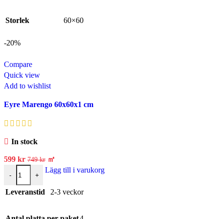
Storlek
60×60
-20%
Compare
Quick view
Add to wishlist
Eyre Marengo 60x60x1 cm
In stock
599
kr
㎡
749
kr
Lägg till i varukorg
-
+
Leveranstid
2-3 veckor
Antal platta per paket
4