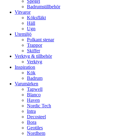
Spegel
Badrumstillbehör
Vitvaror
Köksfläkt
Häll
Ugn
Utemiljö
Polkant stenar
Trappor
Skiffer
Verktyg & tillbehör
Verktyg
Inspiration
Kök
Badrum
Varumärken
Tapwell
Blanco
Haven
Nordic Tech
Intra
Decosteel
Bora
Geotiles
Nordhem