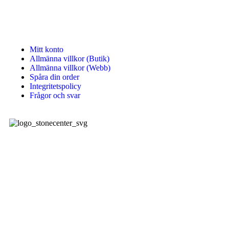
KUNDTJÄNST
Mitt konto
Allmänna villkor (Butik)
Allmänna villkor (Webb)
Spåra din order
Integritetspolicy
Frågor och svar
Stone Center producerar, levererar och monterar stenprodukter,
kakel, klinkers samt badrums produkter.
Sociala länkar: