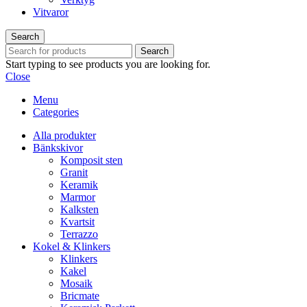
Vitvaror
Search
Search
Start typing to see products you are looking for.
Close
Menu
Categories
Alla produkter
Bänkskivor
Komposit sten
Granit
Keramik
Marmor
Kalksten
Kvartsit
Terrazzo
Kokel & Klinkers
Klinkers
Kakel
Mosaik
Bricmate