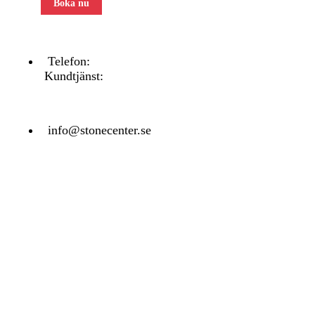
Boka nu
Telefon:
031 - 480 480
Kundtjänst:
070 771 67 74
info@stonecenter.se
SHOWROOM
Öppettider:
Mån - Fre: 08:00 - 18:00
Lör: 10:00 - 15:00
Sön: Stängt