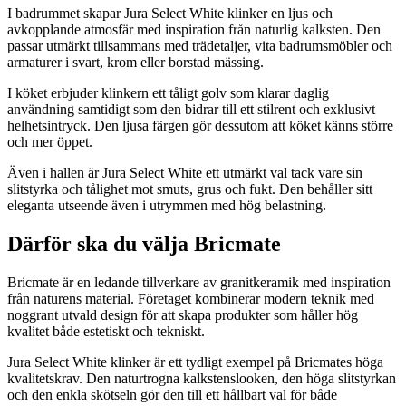
I badrummet skapar Jura Select White klinker en ljus och
avkopplande atmosfär med inspiration från naturlig kalksten. Den
passar utmärkt tillsammans med trädetaljer, vita badrumsmöbler och
armaturer i svart, krom eller borstad mässing.
I köket erbjuder klinkern ett tåligt golv som klarar daglig
användning samtidigt som den bidrar till ett stilrent och exklusivt
helhetsintryck. Den ljusa färgen gör dessutom att köket känns större
och mer öppet.
Även i hallen är Jura Select White ett utmärkt val tack vare sin
slitstyrka och tålighet mot smuts, grus och fukt. Den behåller sitt
eleganta utseende även i utrymmen med hög belastning.
Därför ska du välja Bricmate
Bricmate är en ledande tillverkare av granitkeramik med inspiration
från naturens material. Företaget kombinerar modern teknik med
noggrant utvald design för att skapa produkter som håller hög
kvalitet både estetiskt och tekniskt.
Jura Select White klinker är ett tydligt exempel på Bricmates höga
kvalitetskrav. Den naturtrogna kalkstenslooken, den höga slitstyrkan
och den enkla skötseln gör den till ett hållbart val för både