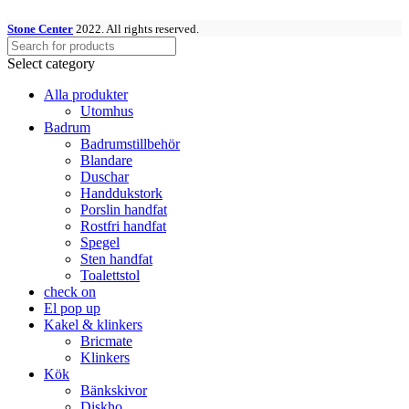
Stone Center
2022. All rights reserved.
Select category
Alla produkter
Utomhus
Badrum
Badrumstillbehör
Blandare
Duschar
Handdukstork
Porslin handfat
Rostfri handfat
Spegel
Sten handfat
Toalettstol
check on
El pop up
Kakel & klinkers
Bricmate
Klinkers
Kök
Bänkskivor
Diskho