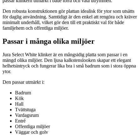
passar klinkern utmärkt i både torra och våta utrymmen.
Den robusta konstruktionen gör plattan idealisk för ytor som utsätts
för daglig användning. Samtidigt är den enkel att rengöra och kräver
minimalt underhåll, vilket gör den till ett praktiskt val för både
familjehem och offentliga miljöer.
Passar i många olika miljöer
Jura Select White klinker är en mångsidig platta som passar i en
mängd olika miljöer. Den ljusa kalkstenslooken skapar ett elegant
helhetsintryck och fungerar lika bra i små badrum som i stora öppna
ytor.
Den passar utmärkt i:
Badrum
Kök
Hall
Tvättstuga
Vardagsrum
Entré
Offentliga miljöer
Väggar och golv