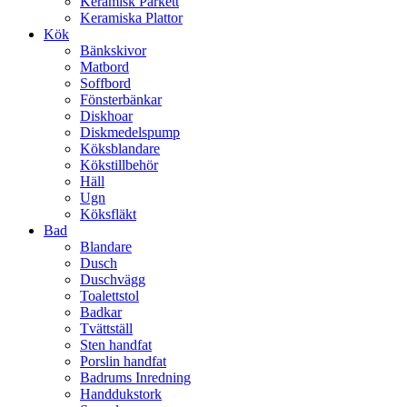
Keramisk Parkett
Keramiska Plattor
Kök
Bänkskivor
Matbord
Soffbord
Fönsterbänkar
Diskhoar
Diskmedelspump
Köksblandare
Kökstillbehör
Häll
Ugn
Köksfläkt
Bad
Blandare
Dusch
Duschvägg
Toalettstol
Badkar
Tvättställ
Sten handfat
Porslin handfat
Badrums Inredning
Handdukstork​