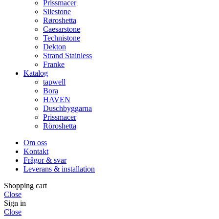
Prissmacer
Silestone
Røroshetta
Caesarstone
Technistone
Dekton
Strand Stainless
Franke
Katalog
tapwell
Bora
HAVEN
Duschbyggarna
Prissmacer
Röroshetta
Om oss
Kontakt
Frågor & svar
Leverans & installation
Shopping cart
Close
Sign in
Close