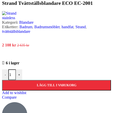
Strand Tvättställsblandare ECO EC-2001
Kategori:
Blandare
Etiketter:
Badrum
,
Badrumsmöbler
,
handfat
,
Strand
,
tvättställsblandare
2 108
kr
2 635
kr
6 i lager
-
+
LÄGG TILL I VARUKORG
Add to wishlist
Compare