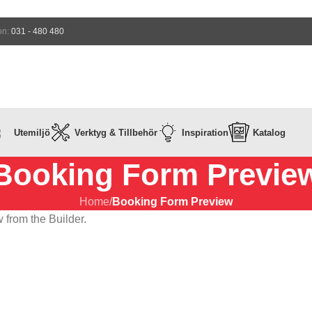
on:
031 - 480 480
Utemiljö
Verktyg & Tillbehör
Inspiration
Katalog
Booking Form Previe
Home
/
Booking Form Preview
 from the Builder.