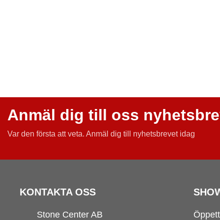
Anmäl dig till oss nyhetsbr
Var den första att veta.
Anmäl dig till nyhetsbrevet idag
KONTAKTA OSS
SHO
Stone Center AB
Öppett