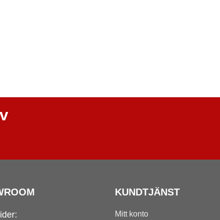
ev
WROOM
KUNDTJÄNST
ider:
Mitt konto