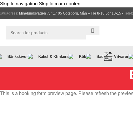
Skip to navigation
Skip to main content
Gatuadress:
Minelundsvägen 7, 417 05 Göteborg, Mån – Fre 8-18 Lör 10-15 -
Telef
Bänkskivor
Kakel & Klinkers
Kök
Bad
Vitvaror
This is a booking form preview page. Please refresh the preview