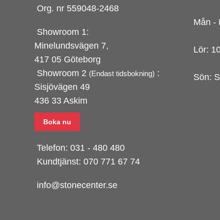
Org. nr 559048-2468
Mån - 
Showroom 1:
Minelundsvägen
7,
Lör: 1
417 05 Göteborg
Showroom 2
:
(Endast tidsbokning)
Sön: S
Sisjövägen 49
436 33 Askim
Boka nu
Telefon:
031 - 480 480
Kundtjänst:
070 771 67 74
info@stonecenter.se