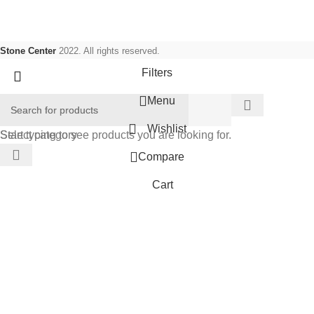
Stone Center
2022. All rights reserved.
Filters
Menu
Wishlist
Select category
Start typing to see products you are looking for.
Compare
Cart