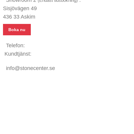
(Endast tidsbokning)
Sisjövägen 49
436 33 Askim
Boka nu
Telefon:
031 - 480 480
Kundtjänst:
070 771 67 74
info@stonecenter.se
SHOWROOM
Öppettider:
Mån - Fre: 08:00 - 18:00
Lör: 10:00 - 15:00