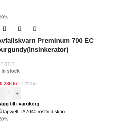
20%
Avfallskvarn Preminum 700 EC
burgundy(Insinkerator)
In stock
0 236
kr
12 795
kr
-
+
ägg till i varukorg
20%