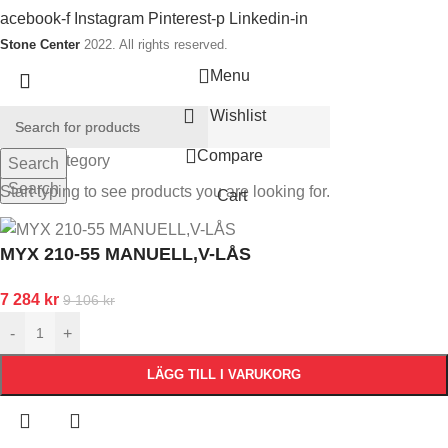
acebook-f
Instagram
Pinterest-p
Linkedin-in
Stone Center
2022. All rights reserved.
Menu
Wishlist
Compare
Select category
Search
Search
Start typing to see products you are looking for.
Cart
MYX 210-55 MANUELL,V-LÅS
7 284
kr
9 106
kr
-
+
LÄGG TILL I VARUKORG