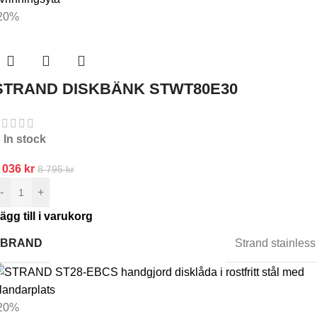
20%
STRAND DISKBÄNK STWT80E30
In stock
 036
kr
8 795
kr
-
+
ägg till i varukorg
BRAND
Strand stainless
20%