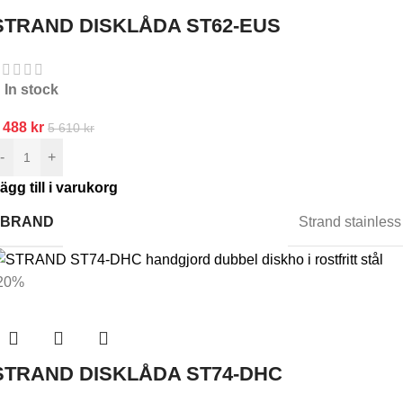
STRAND DISKLÅDA ST62-EUS
In stock
 488
kr
5 610
kr
-
+
ägg till i varukorg
BRAND
Strand stainless
20%
STRAND DISKLÅDA ST74-DHC