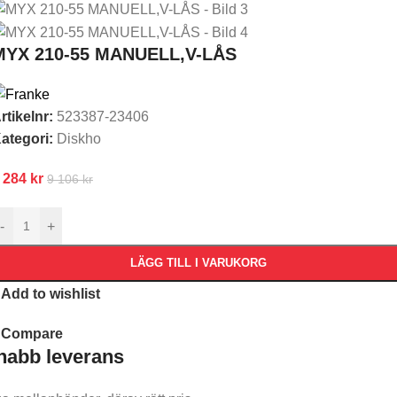
MYX 210-55 MANUELL,V-LÅS
rtikelnr:
523387-23406
ategori:
Diskho
 284
kr
9 106
kr
-
+
LÄGG TILL I VARUKORG
Add to wishlist
Compare
nabb leverans​