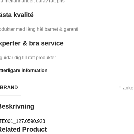
ga mellanhänder, därav rätt pris
ästa kvalité
odukter med lång hållbarhet & garanti
xperter & bra service
guidar dig till rätt produkter
tterligare information
BRAND
Franke
Beskrivning
Related Product