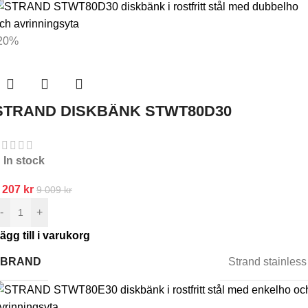
20%
STRAND DISKBÄNK STWT80D30
In stock
 207
kr
9 009
kr
-
+
ägg till i varukorg
BRAND
Strand stainless