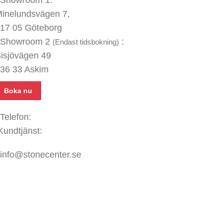
inelundsvägen
7,
17 05 Göteborg
Showroom 2
:
(Endast tidsbokning)
isjövägen 49
36 33 Askim
Boka nu
Telefon:
031 - 480 480
Kundtjänst:
070 771 67 74
info@stonecenter.se
SHOWROOM
ppettider:
ån - Fre: 08:00 - 18:00