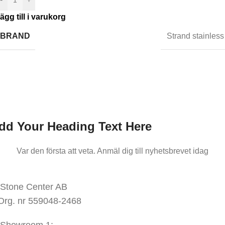
ägg till i varukorg
BRAND
Strand stainless
nmäl dig till oss nyhetsbrev
ar den första att veta.
Anmäl dig till nyhetsbrevet idag
dd Your Heading Text Here
Var den första att veta. Anmäl dig till nyhetsbrevet idag
KONTAKTA OSS
Stone Center AB
Org. nr 559048-2468
Showroom 1: