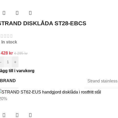
STRAND DISKLÅDA ST28-EBCS
In stock
 428
kr
4 285
kr
-
+
ägg till i varukorg
BRAND
Strand stainless
20%