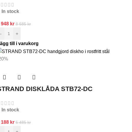
In stock
 948
kr
8 685
kr
-
+
ägg till i varukorg
20%
STRAND DISKLÅDA STB72-DC
In stock
 188
kr
6 485
kr
-
+