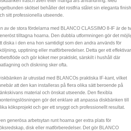
iskbänken fräsch även efter många års användning. Med
egelbunden skötsel behåller det rostfria stålet sin eleganta finis
ch sitt professionella utseende.
n av de stora fördelarna med BLANCO CLASSIMO 8-IF är de t
eneröst tilltagna hoarna. Den dubbla utformningen gör det möjli
tt diska i den ena hon samtidigt som den andra används för
köljning, upptining eller matförberedelser. Detta ger ett effektiva
rbetsflöde och gör köket mer praktiskt, särskilt i hushåll där
atlagning och diskning sker ofta.
iskbänken är utrustad med BLANCOs praktiska IF-kant, vilket
nnebär att den kan installeras på flera olika sätt beroende på
änkskivans material och önskat utseende. Den flexibla
onteringslösningen gör det enklare att anpassa diskbänken till
lika köksprojekt och ger ett snyggt och professionellt resultat.
en generösa arbetsytan runt hoarna ger extra plats för
öksredskap, disk eller matförberedelser. Det gör BLANCO