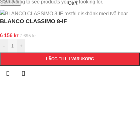
Search
Start typing to see products you are looking for.
Cart
BLANCO CLASSIMO 8-IF
6 156
kr
7 695
kr
-
+
LÄGG TILL I VARUKORG