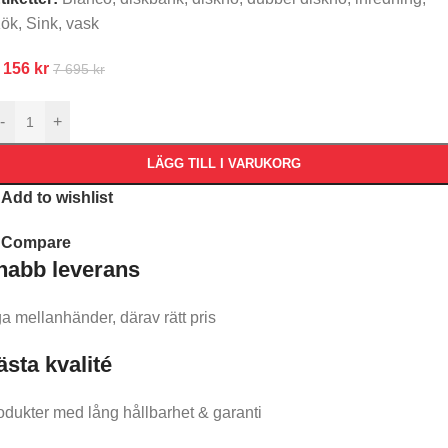
ök
,
Sink
,
vask
 156
kr
7 695
kr
-
+
LÄGG TILL I VARUKORG
Add to wishlist
Compare
nabb leverans​
ga mellanhänder, därav rätt pris
ästa kvalité
odukter med lång hållbarhet & garanti