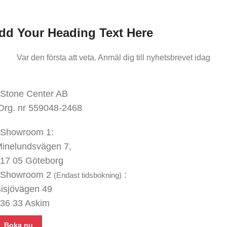
dd Your Heading Text Here
Var den första att veta. Anmäl dig till nyhetsbrevet idag
KONTAKTA OSS
Stone Center AB
Org. nr 559048-2468
Showroom 1:
inelundsvägen
7,
17 05 Göteborg
Showroom 2
:
(Endast tidsbokning)
isjövägen 49
36 33 Askim
Boka nu