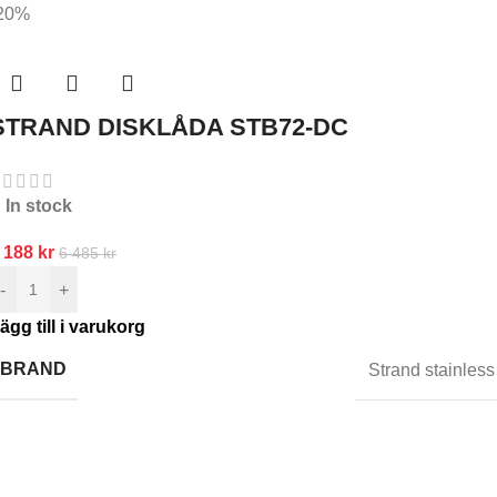
20%
STRAND DISKLÅDA STB72-DC
In stock
 188
kr
6 485
kr
-
+
ägg till i varukorg
BRAND
Strand stainless
nmäl dig till oss nyhetsbrev
ar den första att veta.
Anmäl dig till nyhetsbrevet idag