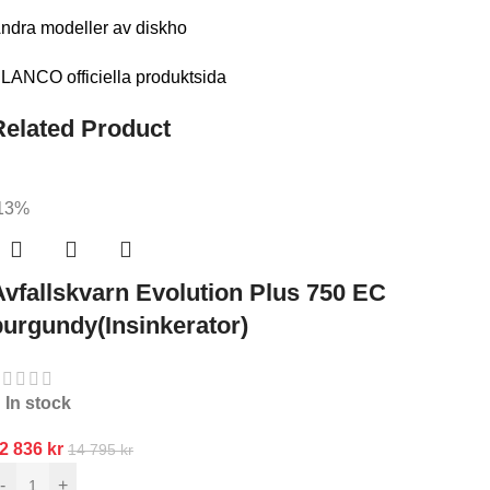
ndra modeller av diskho
LANCO officiella produktsida
Related Product
13%
Avfallskvarn Evolution Plus 750 EC
burgundy(Insinkerator)
In stock
2 836
kr
14 795
kr
-
+