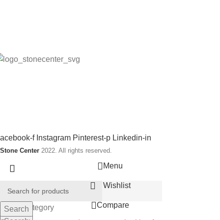
llmänna villkor (Webb)
påra din order
ntegritetspolicy
rågor och svar
tone Center producerar, levererar och monterar stenprodukter,
akel, klinkers samt badrums produkter.
ociala länkar:
acebook-f
Instagram
Pinterest-p
Linkedin-in
Stone Center
2022. All rights reserved.
Menu
Wishlist
Compare
Select category
Search