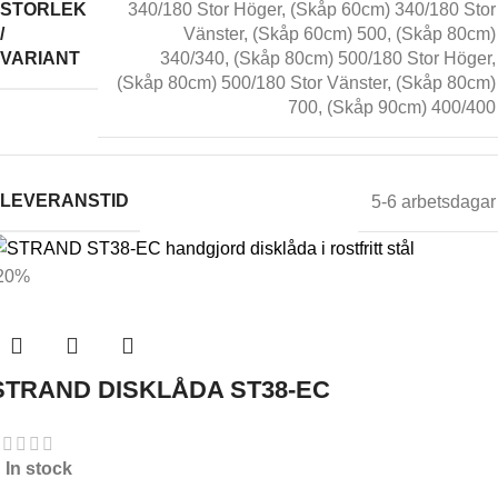
STORLEK
340/180 Stor Höger
,
(Skåp 60cm) 340/180 Stor
/
Vänster
,
(Skåp 60cm) 500
,
(Skåp 80cm)
VARIANT
340/340
,
(Skåp 80cm) 500/180 Stor Höger
,
(Skåp 80cm) 500/180 Stor Vänster
,
(Skåp 80cm)
700
,
(Skåp 90cm) 400/400
LEVERANSTID
5-6 arbetsdagar
20%
STRAND DISKLÅDA ST38-EC
In stock