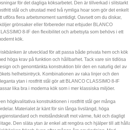
ösningar för det dagliga köksarbetet. Den är tillverkad i slitstarkt
ostfritt stål och utrustad med två rymliga hoar som gör det enkelt
tt utföra flera arbetsmoment samtidigt. Oavsett om du diskar,
köljer grönsaker eller förbereder mat erbjuder BLANCO
LASSIMO 8-IF den flexibilitet och arbetsyta som behövs i ett
odernt kök.
iskbänken är utvecklad för att passa både privata hem och kök
ed höga krav på funktion och hållbarhet. Tack vare sin tidlösa
esign och genomtänkta konstruktion blir den en naturlig del av
ökets helhetsintryck. Kombinationen av raka linjer och den
leganta ytan i rostfritt stål gör att BLANCO CLASSIMO 8-IF
assar lika bra i moderna kök som i mer klassiska miljöer.
en högkvalitativa konstruktionen i rostfritt stål ger många
ördelar. Materialet är känt för sin långa livslängd, höga
ygienstandard och motståndskraft mot värme, fukt och dagligt
litage. Den släta ytan är enkel att rengöra och hjälper till att håll