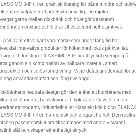
LASSIMO 8-IF till en praktisk lösning för både mindre och störr
ök där en välplanerad arbetsyta är viktig. De mjuka
vergångarna mellan diskbänk och hoar gör dessutom
engöringen enklare och bidrar till ett stilrent helhetsintryck.
LANCO är ett välkänt varumärke som under lång tid har
tvecklat innovativa produkter för köket med fokus på kvalitet,
esign och funktion. CLASSIMO 8-IF är ett tydligt exempel på
etta genom sin kombination av hållbara material, smart
onstruktion och tidlös formgivning. Varje detalj är utformad för at
e hög användarkomfort och lång livslängd.
iskbänkens neutrala design gör den enkel att kombinera med
lika köksblandare, bänkskivor och köksstilar. Oavsett om du
öredrar ett modernt, industriellt eller klassiskt kök bidrar BLANC
LASSIMO 8-IF till en harmonisk och elegant helhet. Den rostfri
inishen passar särskilt bra tillsammans med andra vitvaror i
ostfritt stål och skapar ett enhetligt uttryck.