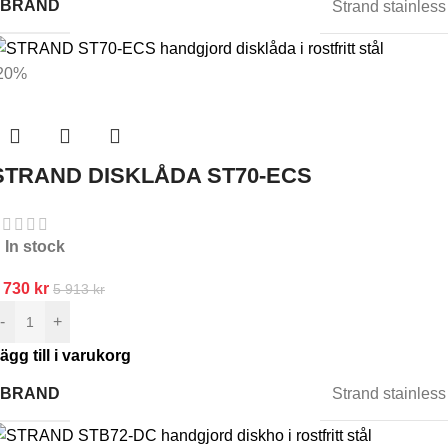
BRAND
Strand stainless
20%
STRAND DISKLÅDA ST70-ECS
In stock
 730
kr
5 913
kr
-
+
ägg till i varukorg
BRAND
Strand stainless