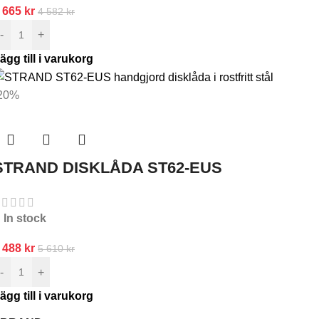
 665
kr
4 582
kr
-
+
ägg till i varukorg
20%
STRAND DISKLÅDA ST62-EUS
In stock
 488
kr
5 610
kr
-
+
ägg till i varukorg