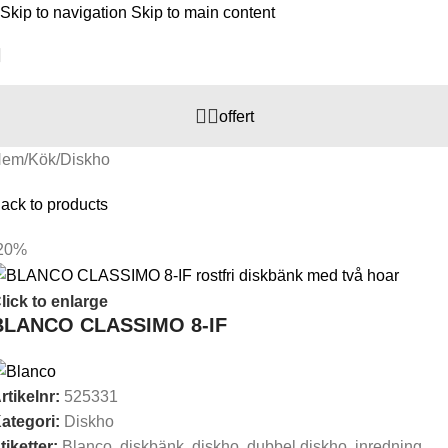
Skip to navigation
Skip to main content
offert
Hem
/
Kök
/
Diskho
ack to products
20%
lick to enlarge
BLANCO CLASSIMO 8-IF
rtikelnr:
525331
ategori:
Diskho
tiketter:
Blanco
,
diskbänk
,
diskho
,
dubbel diskho
,
inredning
,